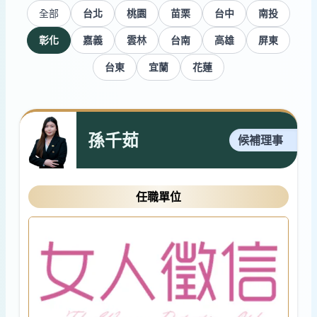
全部
台北
桃園
苗栗
台中
南投
彰化
嘉義
雲林
台南
高雄
屏東
台東
宜蘭
花蓮
孫千茹
候補理事
任職單位