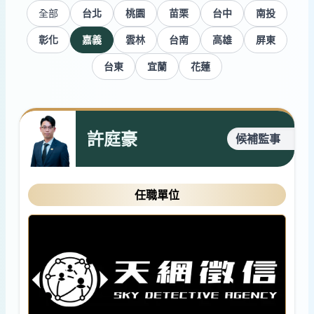
全部
台北
桃園
苗栗
台中
南投
彰化
嘉義
雲林
台南
高雄
屏東
台東
宜蘭
花蓮
許庭豪
候補監事
任職單位