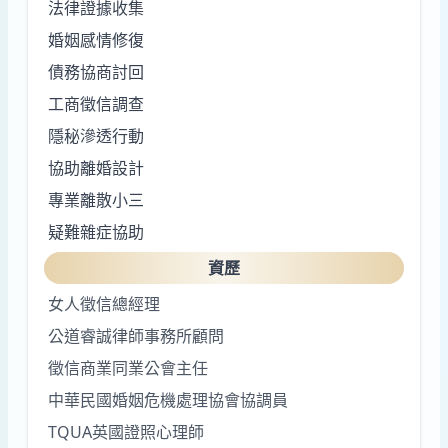
法律證據收集
婚姻感情修復
債務協商討回
工商徵信調查
隱秘滲透行動
協助離婚設計
專業離散小三
疑難雜症協助
資歷
女人徵信總經理
公道睿誠律師事務所顧問
徵信商業同業公會主任
中華民國婚姻危機處理協會協調員
TQUA英國證照心理師