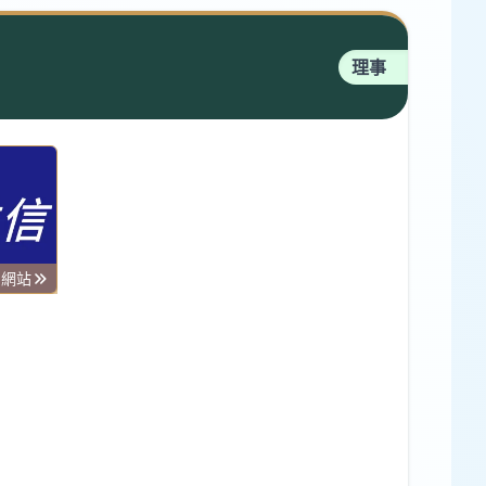
理事
司網站