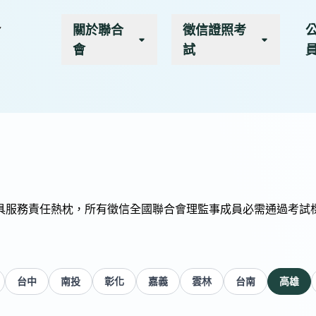
關於聯合
徵信證照考
會
試
具服務責任熱枕，所有徵信全國聯合會理監事成員必需通過考試
台中
南投
彰化
嘉義
雲林
台南
高雄