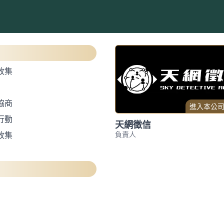
收集
協商
進入本公
行動
天網徵信
負責人
收集