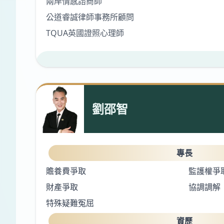
兩岸情感諮商師
公道睿誠律師事務所顧問
TQUA英國證照心理師
劉邵智
專長
贍養費爭取
監護權爭
財產爭取
協調調解
特殊疑難冤屈
資歷