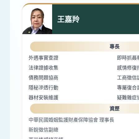
王嘉羚
專長
外遇事實查證
即時抓姦
法律證據收集
感情修復
債務問題協商
工商徵信
隱秘滲透行動
專屬復合
器材安裝維護
疑難雜症
資歷
中華民國婚姻監護財產保障協會 理事長
新銳徵信副總