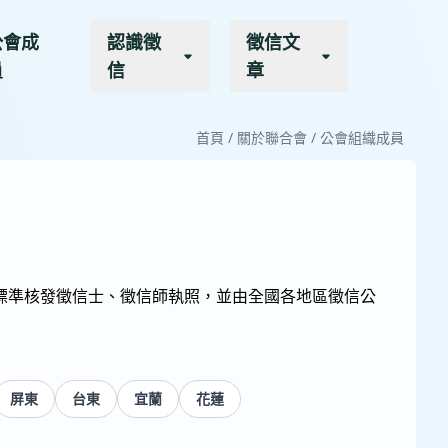
公會成
認識徵
徵信文
員
信
章
首頁
/
關於聯合會
/
公會組織成員
標準核發徵信士、徵信師執照，並由全國各地區徵信公
屏東
台東
宜蘭
花蓮