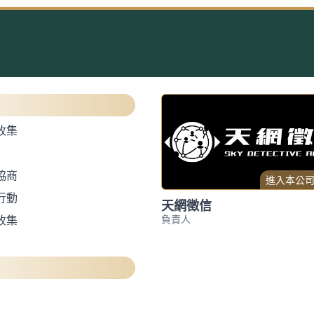
收集
協商
進入本公
行動
天網徵信
負責人
收集