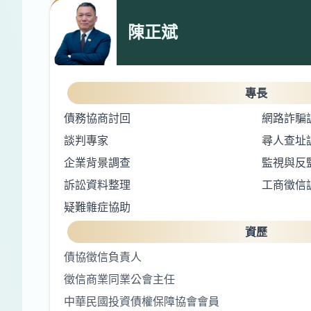
陳正斌
專長
債務協商討回
網路詐騙
談判專家
尋人查址
企業背景調查
監視與反
訴訟資料整理
工商徵信
疑難雜症協助
資歷
債協徵信負責人
徵信商業同業公會主任
中華民國投資債權保障協會會員