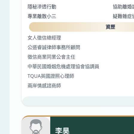
隱秘滲透行動
協助離婚
專業離散小三
疑難雜症
資歷
女人徵信總經理
公道睿誠律師事務所顧問
徵信商業同業公會主任
中華民國婚姻危機處理協會協調員
TQUA英國證照心理師
兩岸情感諮商師
李昊