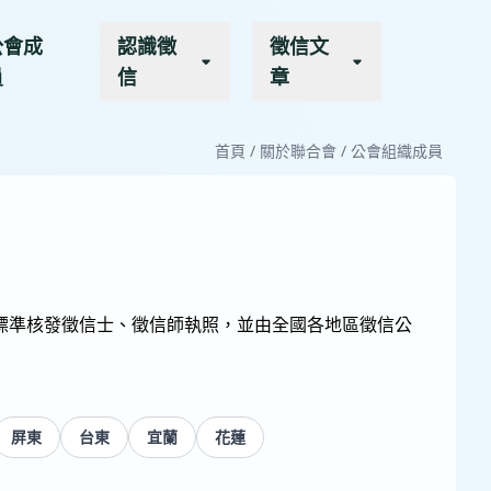
公會成
認識徵
徵信文
員
信
章
首頁
/
關於聯合會
/
公會組織成員
標準核發徵信士、徵信師執照，並由全國各地區徵信公
屏東
台東
宜蘭
花蓮