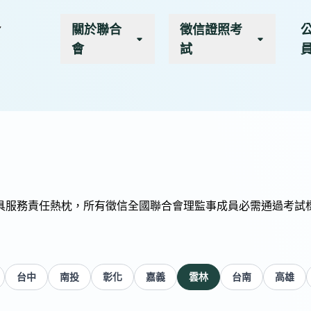
關於聯合
徵信證照考
會
試
具服務責任熱枕，所有徵信全國聯合會理監事成員必需通過考試
台中
南投
彰化
嘉義
雲林
台南
高雄