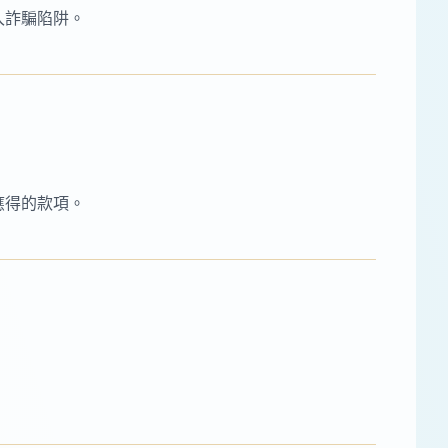
入詐騙陷阱。
應得的款項。