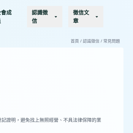
公會成
認識徵
徵信文
員
信
章
首頁
/
認識徵信
/
常見問題
登記證明，避免找上無照經營、不具法律保障的業